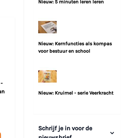
Nieuw: 5 minuten leren leren
Nieuw: Kernfuncties als kompas
voor bestuur en school
 -
Grej of the day -
Grej of the day -
an
onderbouwboek
poster Onderbou
Nieuw: Kruimel - serie Veerkracht
(0)
(0)
€ 37,50
€ 15,00
Schrijf je in voor de
Winkelwagen
Winkelwagen
nieuwsbrief