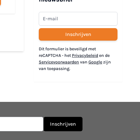
Inschrijven
Dit formulier is beveiligd met
reCAPTCHA - het
Privacybeleid
en de
Servicevoorwaarden
van
Google
zijn
van toepassing.
Inschrijven