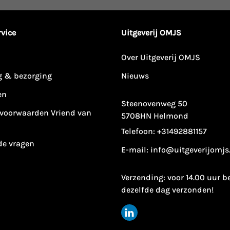
vice
Uitgeverij OMJS
Over Uitgeverij OMJS
g & bezorging
Nieuws
en
Steenovenweg 50
voorwaarden Vriend van
5708HN Helmond
Telefoon:
+31492881157
de vragen
E-mail:
info@uitgeverijomjs
Verzending: voor 14.00 uur b
dezelfde dag verzonden!