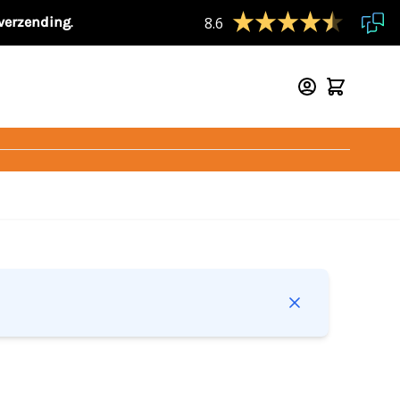
 verzending
.
8.6