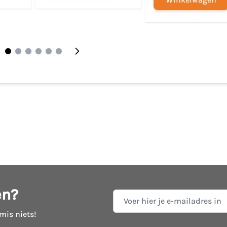
en?
E-mail adres
 mis niets!