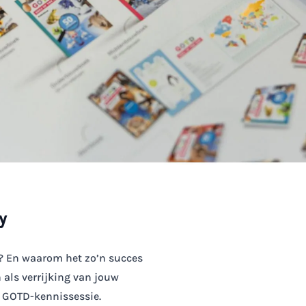
y
s? En waarom het zo’n succes
 als verrijking van jouw
n
GOTD-kennissessie
.