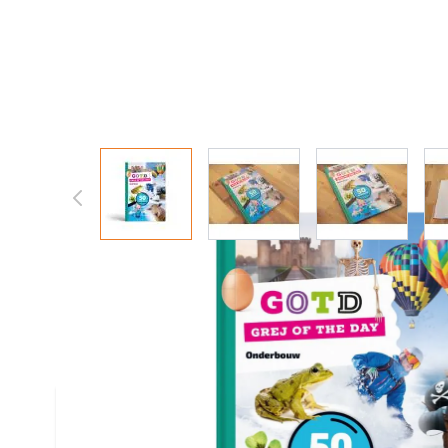
View larger image
View larger image
View larger
Eigenschappen /
Grej of the day
Redactie: Arnold Croezen, Jeroen Farla, Danië