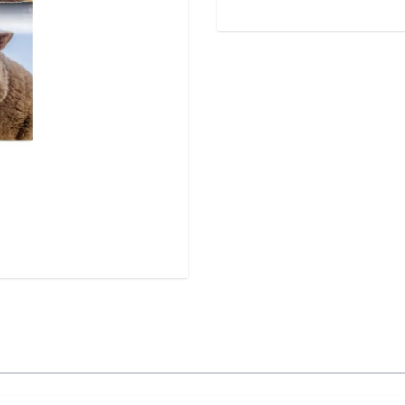
nny van Pouderoijen,
 Daniëlle Friedeman