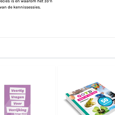
recies is en waarom het zo’n
 van de kennissessies.
lijk met de tabtoets. U kunt de carrousel overslaan of direc