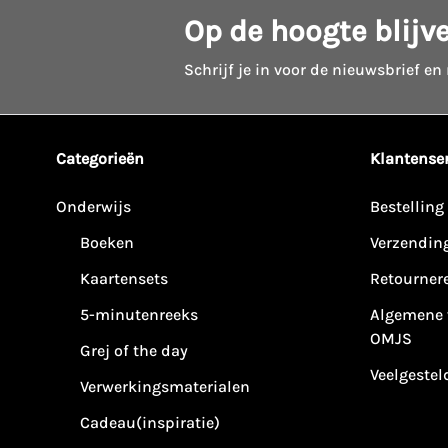
Op de hoogte blijv
Schrijf je in voor de nieuwsbrief en
Categorieën
Klantenser
Onderwijs
Bestelling
Boeken
Verzendin
Kaartensets
Retourner
5-minutenreeks
Algemene 
OMJS
Grej of the day
Veelgestel
Verwerkingsmaterialen
Cadeau(inspiratie)