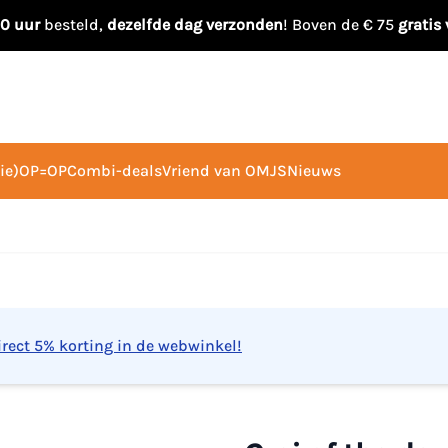
00 uur
besteld,
dezelfde dag verzonden
! Boven de € 75
gratis
ie)
OP=OP
Combi-deals
Vriend van OMJS
Nieuws
irect 5% korting in de webwinkel!