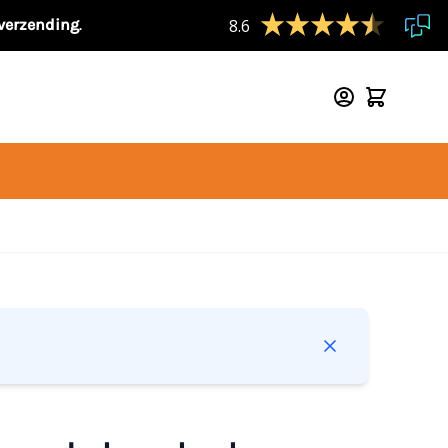
 verzending
.
8.6