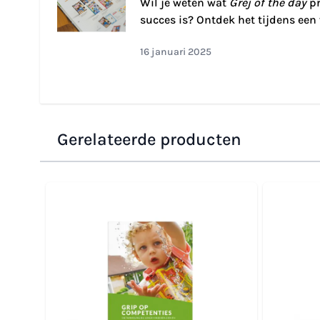
Wil je weten wat
Grej of the day
p
succes is? Ontdek het tijdens een
16 januari 2025
Gerelateerde producten
Navigeren door de elementen van de carrousel is moge
Druk om carrousel over te slaan