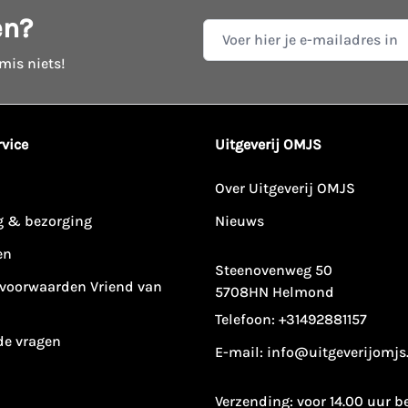
en?
E-mail adres
 mis niets!
vice
Uitgeverij OMJS
Over Uitgeverij OMJS
g & bezorging
Nieuws
en
Steenovenweg 50
voorwaarden Vriend van
5708HN Helmond
Telefoon:
+31492881157
de vragen
E-mail:
info@uitgeverijomjs
Verzending: voor 14.00 uur b