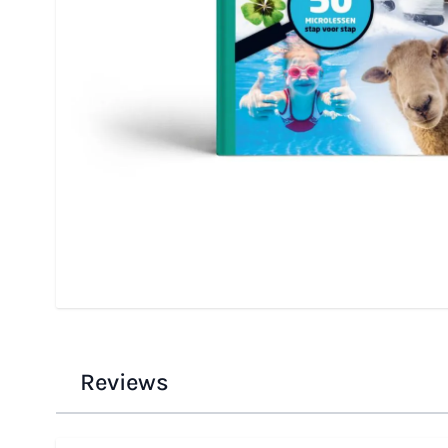
Mäki, Janneke van Kammen, Lennart Rijks, Le
Annemee Siersma, Krista Theunis
Eindredactie: Linda Mäki, Donald Suidman en
Uitgeverij: Uitgeverij OMJS
Taal: Nederlands
ISBN: 9789079336531
Uitvoering: Hardcover, kleur
Jaar van uitgave: 2023
Druk: 1e druk
Aantal pagina's: 116
Reviews