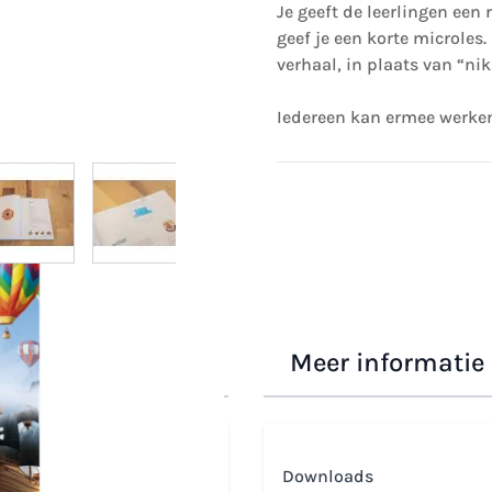
Je geeft de leerlingen een
geef je een korte microles
verhaal, in plaats van “ni
Iedereen kan ermee werke
 image
View larger image
View larger image
View larger image
View larger i
 - onderbouwboek
Meer informatie
lle Friedeman, Linda
Downloads