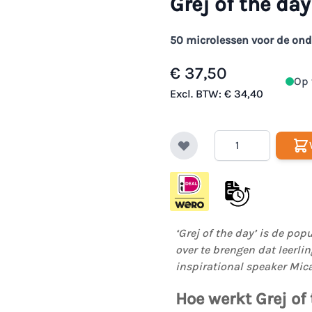
Grej of the da
50 microlessen voor de on
€ 37,50
Op 
Excl. BTW:
€ 34,40
Aantal
‘Grej of the day’ is de p
over te brengen dat leerl
inspirational speaker Mic
Hoe werkt Grej of