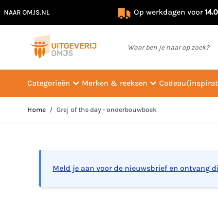
Op werkdagen voor
14.
NAAR OMJS.NL
Ga naar de inhoud
Waar ben je naar op zoek?
Categorieën
Merken & reeksen
Cadeau(inspirat
Home
/
Grej of the day - onderbouwboek
Meld je aan voor de nieuwsbrief en ontvang d