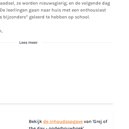
 raadsel, ze worden nieuwsgierig, en de volgende dag
. De leerlingen gaan naar huis met een enthousiast
ks bijzonders” geleerd te hebben op school.
n,
Lees meer
mage
View larger image
View larger image
Bekijk
de inhoudsopgave
van 'Grej of
the day - onderbouwboek'.