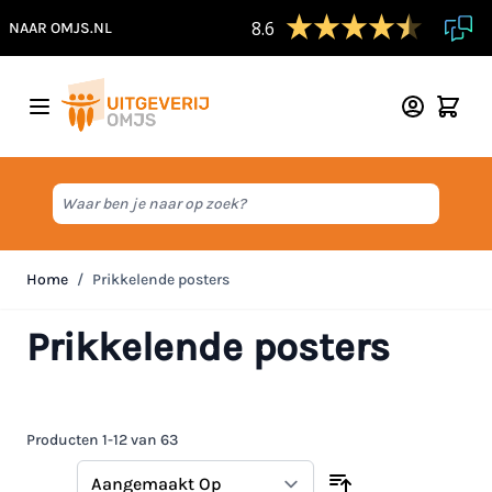
8.6
NAAR OMJS.NL
Ga naar de inhoud
Waar ben je naar op zoek?
Home
/
Prikkelende posters
Prikkelende posters
Producten
1
-
12
van
63