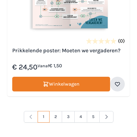
(0)
Prikkelende poster: Moeten we vergaderen?
€ 24,50
€ 1,50
Vanaf
Winkelwagen
1
2
3
4
5
Je lees momenteel pagina
Pagina
Pagina
Pagina
Pagina