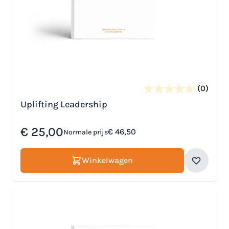
(0)
Uplifting Leadership
Speciale prijs
€ 25,00
€ 46,50
Normale prijs
Winkelwagen