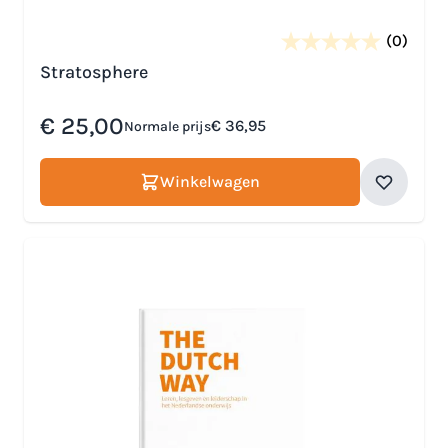
(0)
Stratosphere
Speciale prijs
€ 25,00
€ 36,95
Normale prijs
Winkelwagen