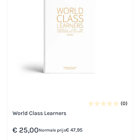
(0)
World Class Learners
Speciale prijs
€ 25,00
€ 47,95
Normale prijs