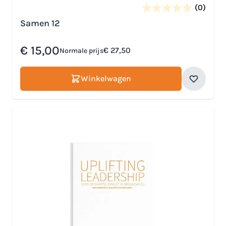
(0)
Samen 12
Speciale prijs
€ 15,00
€ 27,50
Normale prijs
Winkelwagen