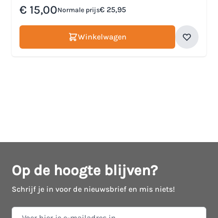
Speciale prijs
€ 15,00
€ 25,95
Normale prijs
Winkelwagen
Op de hoogte blijven?
Schrijf je in voor de nieuwsbrief en mis niets!
E-mail adres