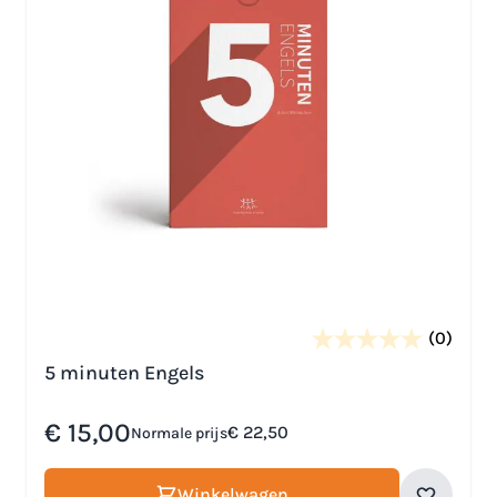
(0)
5 minuten Engels
Speciale prijs
€ 15,00
€ 22,50
Normale prijs
Winkelwagen