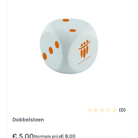
(0)
Dobbelsteen
Speciale prijs
€ 5,00
€ 8,00
Normale prijs