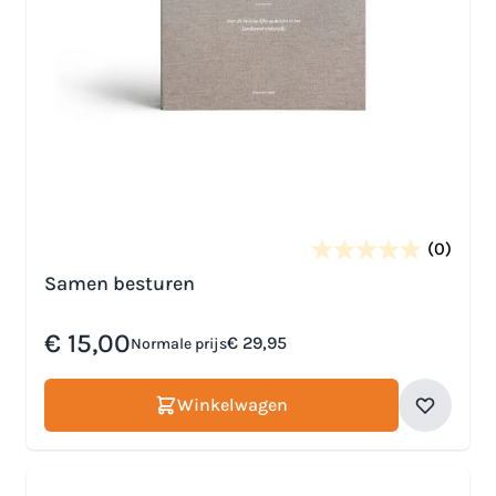
(0)
Samen besturen
Speciale prijs
€ 15,00
€ 29,95
Normale prijs
Winkelwagen