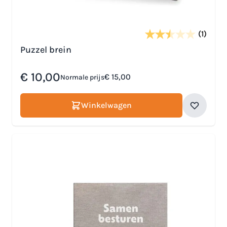
(1)
Puzzel brein
Speciale prijs
€ 10,00
€ 15,00
Normale prijs
Winkelwagen