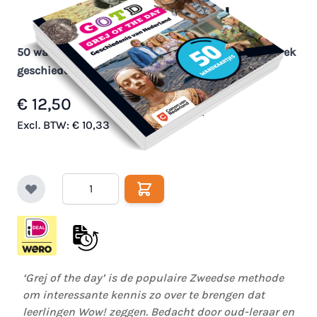
van Nederland
50 wandkaartjes, behorende bij elke grej uit het boek
geschiedenis van Nederland
€ 12,50
Op voorraad
Excl. BTW:
€ 10,33
Aantal
‘Grej of the day’ is de populaire Zweedse methode
om interessante kennis zo over te brengen dat
leerlingen Wow! zeggen. Bedacht door oud-leraar en