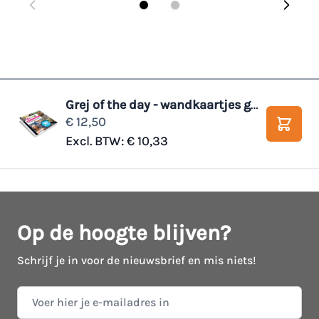
Grej of the day - wandkaartjes geschiedenis van Nederland
€ 12,50
Winke
Excl. BTW:
€ 10,33
Op de hoogte blijven?
Schrijf je in voor de nieuwsbrief en mis niets!
E-mail adres