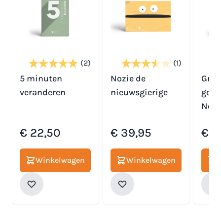
(2)
(1)
5 minuten
Nozie de
Grej 
veranderen
nieuwsgierige
gesc
Nede
€ 22,50
€ 39,95
€ 3
Winkelwagen
Winkelwagen