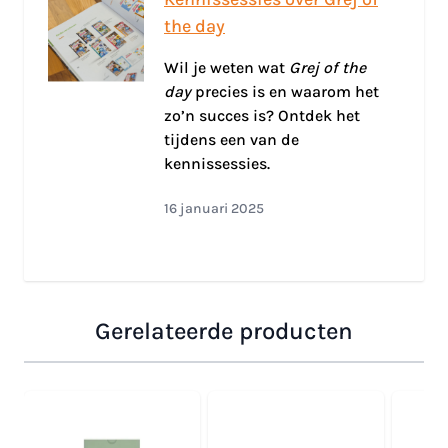
the day
Wil je weten wat
Grej of the
day
precies is en waarom het
zo’n succes is? Ontdek het
tijdens een van de
kennissessies.
16 januari 2025
Gerelateerde producten
Navigeren door de elementen van de carrousel is mogelijk
Druk om carrousel over te slaan
Druk op om naar carrouselnavigatie te gaan