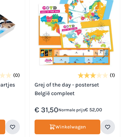
(0)
(1)
artjes
Grej of the day - posterset
België compleet
Speciale prijs
€ 31,50
€ 52,00
Normale prijs
Winkelwagen