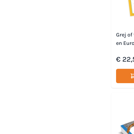
Grej of
en Eur
Speciale 
€ 22,