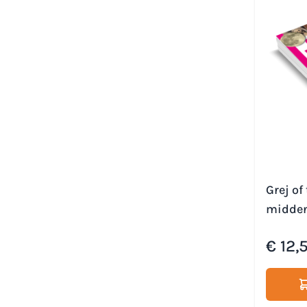
Grej of
midde
€ 12,