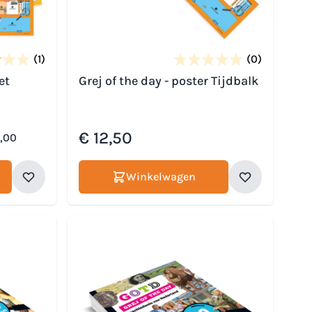
(1)
(0)
et
Grej of the day - poster Tijdbalk
€ 12,50
,00
Winkelwagen