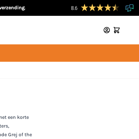
 verzending
.
8.6
met een korte
ters,
de Grej of the