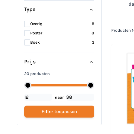
da
Type
products available
Overig
9
Producten
1
products available
Poster
8
products available
Boek
3
Prijs
20 producten
naar
Filter toepassen