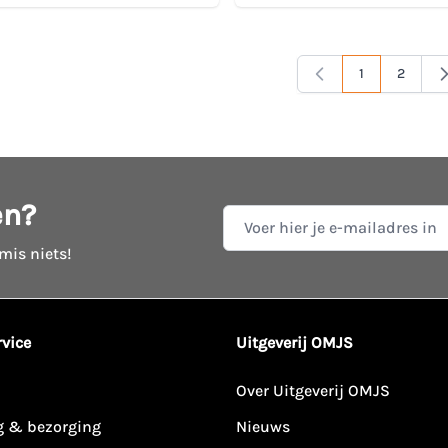
1
2
Je lees momen
Pagina
en?
E-mail adres
 mis niets!
vice
Uitgeverij OMJS
Over Uitgeverij OMJS
g & bezorging
Nieuws