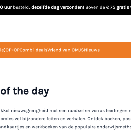
00 uur
besteld,
dezelfde dag verzonden
! Boven de € 75
gratis
ie)
OP=OP
Combi-deals
Vriend van OMJS
Nieuws
 of the day
ikkel nieuwsgierigheid met een raadsel en verras leerlingen 
croles vol bijzondere feiten en verhalen. Ontdek boeken, pos
ndkaartjes en werkboeken van de populaire onderwijsmetho