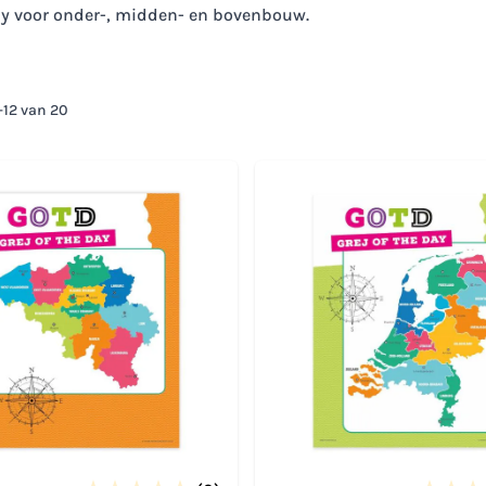
y voor onder-, midden- en bovenbouw.
-
12
van
20