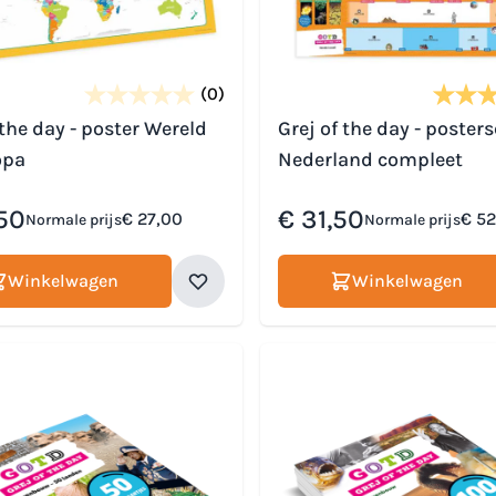
(0)
 the day - poster Wereld
Grej of the day - posters
opa
Nederland compleet
prijs
Speciale prijs
50
€ 31,50
€ 27,00
€ 52
Normale prijs
Normale prijs
Winkelwagen
Winkelwagen