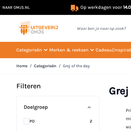
Op werkdagen voor
14.
NAAR OMJS.NL
Ga naar de inhoud
Waar ben je naar op zoek?
Categorieën
Merken & reeksen
Cadeau(inspirat
Home
/
Categorieën
/
Grej of the day
Filteren
Grej
Doorgaan naar productlijst
Doelgroep
Pr
mi
products available
PO
2
wa