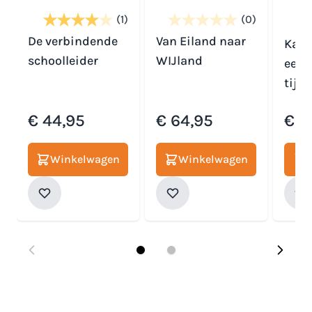
(1)
(0)
De verbindende
Van Eiland naar
Kans
schoolleider
WIJland
een 
tijd
€ 44,95
€ 64,95
€ 2
Winkelwagen
Winkelwagen