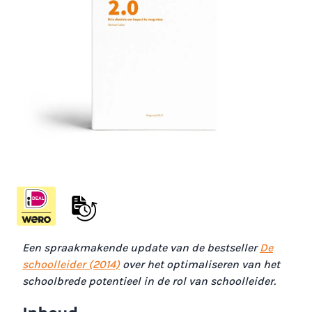
Schoolleider 2.0
Drie sleutels om impact te vergroten
€ 44,95
Op voorraad
Excl. BTW:
€ 41,24
Aantal
Een spraakmakende update van de bestseller
De
schoolleider (2014)
over het optimaliseren van het
schoolbrede potentieel in de rol van schoolleider.