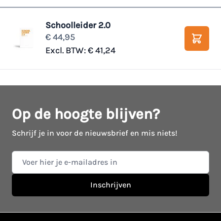
Schoolleider 2.0
€ 44,95
Winke
Excl. BTW:
€ 41,24
Op de hoogte blijven?
Schrijf je in voor de nieuwsbrief en mis niets!
E-mail adres
Inschrijven