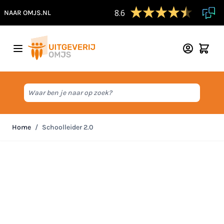
8.6
NAAR OMJS.NL
Ga naar de inhoud
Waar ben je naar op zoek?
Home
/
Schoolleider 2.0