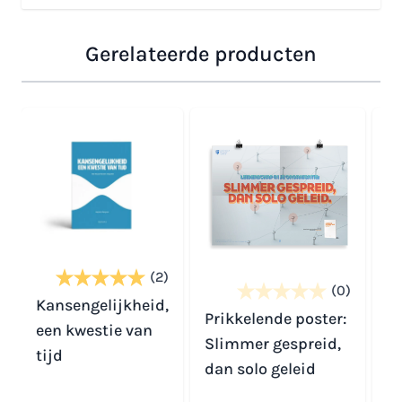
Gerelateerde producten
Navigeren door de elementen van de carrousel is mogelijk
Druk om carrousel over te slaan
Druk op om naar carrouselnavigatie te gaan
(2)
(0)
Sc
Kansengelijkheid,
Prikkelende poster:
een kwestie van
Slimmer gespreid,
tijd
dan solo geleid