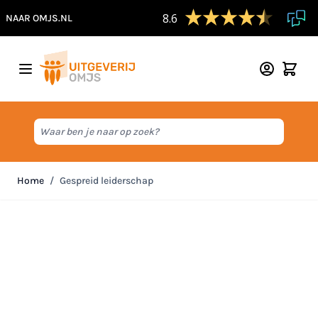
8.6
NAAR OMJS.NL
Ga naar de inhoud
Waar ben je naar op zoek?
Home
/
Gespreid leiderschap