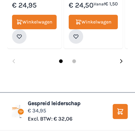
€ 24,95
€ 24,50
€ 1,50
€
Vanaf
Winkelwagen
Winkelwagen
Gespreid leiderschap
€ 34,95
Winke
Excl. BTW:
€ 32,06