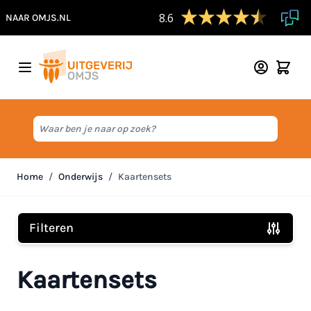
8.6
NAAR OMJS.NL
Ga naar de inhoud
Waar ben je naar op zoek?
Home
/
Onderwijs
/
Kaartensets
Filteren
Doorgaan naar productlijst
Kaartensets