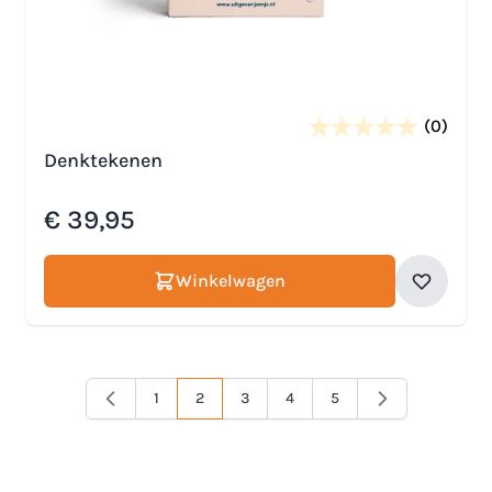
(0)
Denktekenen
€ 39,95
Winkelwagen
1
2
3
4
5
Pagina
Je lees momenteel pagina
Pagina
Pagina
Pagina