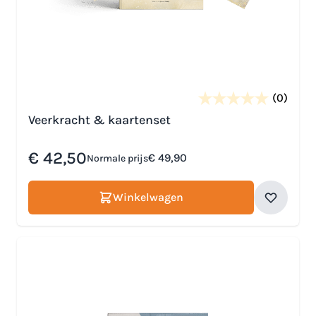
(0)
Veerkracht & kaartenset
Speciale prijs
€ 42,50
€ 49,90
Normale prijs
Winkelwagen