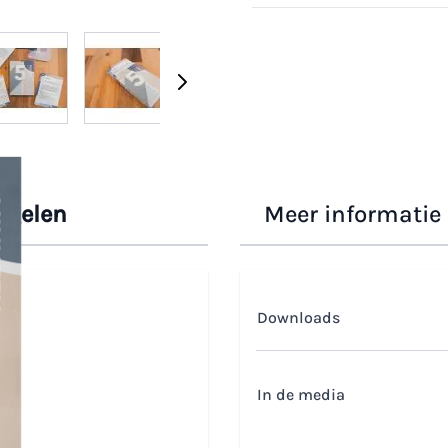
 image
View larger image
View larger image
View larger image
View larger i
egelen
Meer informatie
Downloads
In de media