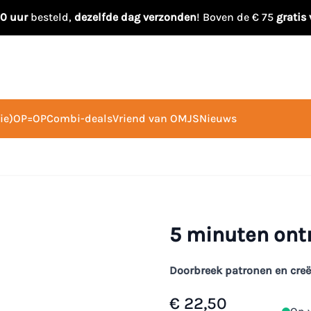
00 uur
besteld,
dezelfde dag verzonden
! Boven de € 75
gratis
ie)
OP=OP
Combi-deals
Vriend van OMJS
Nieuws
5 minuten ont
Doorbreek patronen en creë
€ 22,50