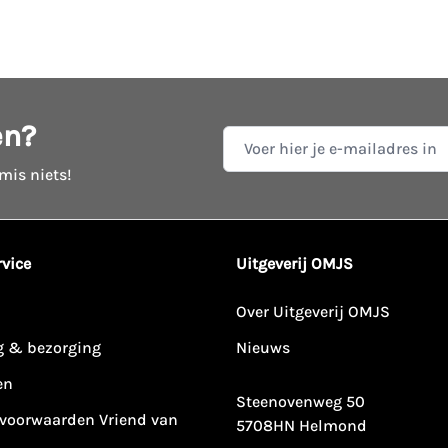
en?
E-mail adres
 mis niets!
vice
Uitgeverij OMJS
Over Uitgeverij OMJS
g & bezorging
Nieuws
en
Steenovenweg 50
voorwaarden Vriend van
5708HN Helmond