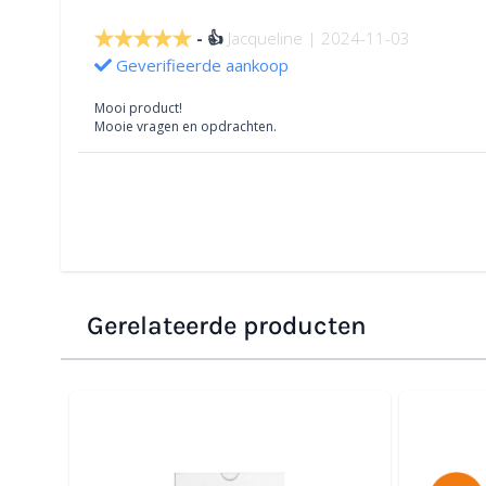
👍
Jacqueline | 2024-11-03
Geverifieerde aankoop
Mooi product!
Mooie vragen en opdrachten.
Gerelateerde producten
Navigeren door de elementen van de carrousel is moge
Druk om carrousel over te slaan