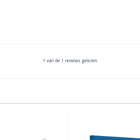
1 van de 1 reviews gelezen
lijk met de tabtoets. U kunt de carrousel overslaan of direc