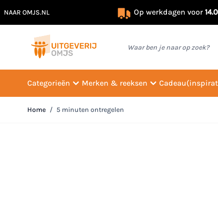
Op werkdagen voor
14.
NAAR OMJS.NL
Ga naar de inhoud
Waar ben je naar op zoek?
Categorieën
Merken & reeksen
Cadeau(inspirat
Home
/
5 minuten ontregelen