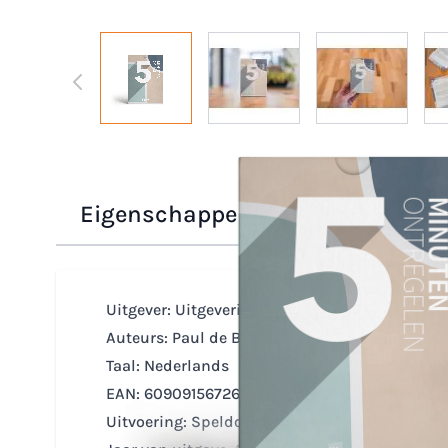
View larger image
View larger image
View larger
Eigenschappen /
5 minuten ontr
Uitgever: Uitgeverij OMJS
Auteurs: Paul de Bruin & Wim van Santvoort
Taal: Nederlands
EAN: 6090915672632
Uitvoering: Speldoosje A6