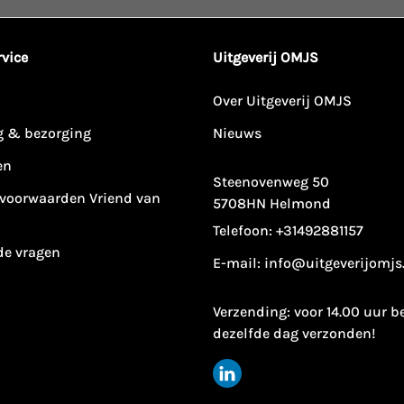
vice
Uitgeverij OMJS
Over Uitgeverij OMJS
g & bezorging
Nieuws
en
Steenovenweg 50
voorwaarden Vriend van
5708HN Helmond
Telefoon:
+31492881157
de vragen
E-mail:
info@uitgeverijomjs
Verzending: voor 14.00 uur b
dezelfde dag verzonden!