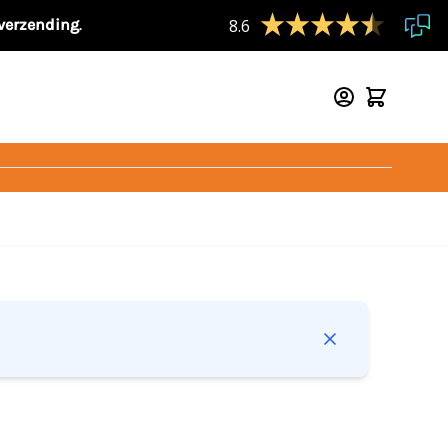
 verzending
.
8.6