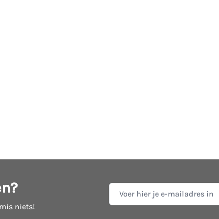
en?
E-mail adres
 mis niets!