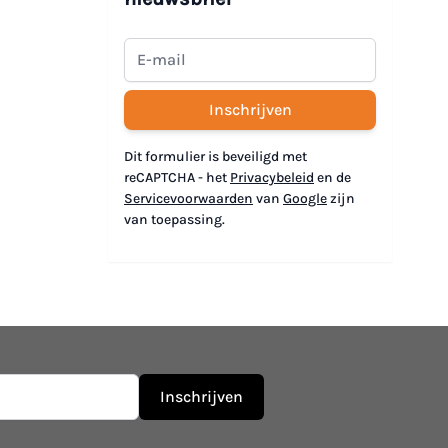
Inschrijven
Dit formulier is beveiligd met
reCAPTCHA - het
Privacybeleid
en de
Servicevoorwaarden
van
Google
zijn
van toepassing.
Inschrijven