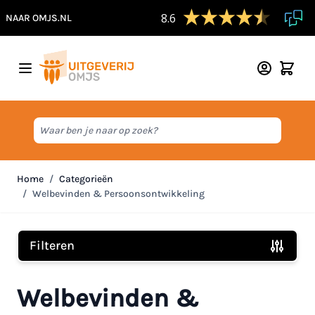
8.6
NAAR OMJS.NL
Ga naar de inhoud
Waar ben je naar op zoek?
Home
/
Categorieën
/
Welbevinden & Persoonsontwikkeling
Filteren
Doorgaan naar productlijst
Welbevinden &