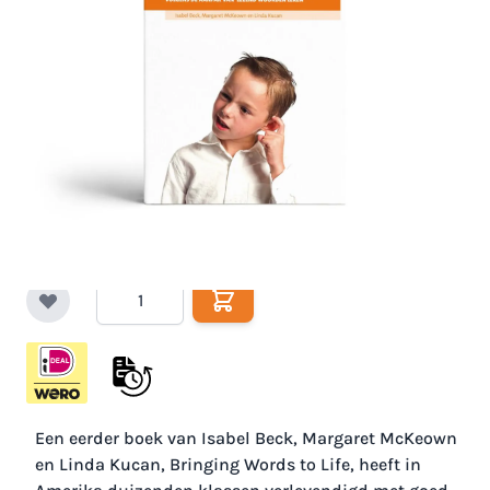
Veel gestelde vragen over
woordenschatonderwijs
Volgens de aanpak van "Lezend woorden leren".
€ 32,50
Op voorraad
Excl. BTW:
€ 29,82
Aantal
Een eerder boek van Isabel Beck, Margaret McKeown
en Linda Kucan, Bringing Words to Life, heeft in