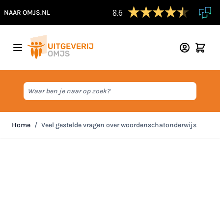
8.6
NAAR OMJS.NL
Ga naar de inhoud
Waar ben je naar op zoek?
Home
/
Veel gestelde vragen over woordenschatonderwijs