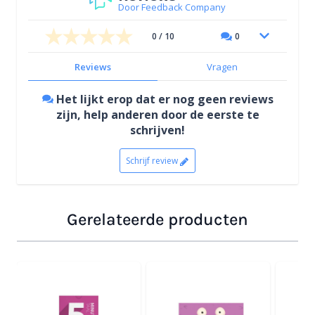
Door Feedback Company
0 / 10
0
Reviews
Vragen
Het lijkt erop dat er nog geen reviews
zijn, help anderen door de eerste te
schrijven!
Schrijf review
Gerelateerde producten
Navigeren door de elementen van de carrousel is mogelijk
Druk om carrousel over te slaan
Druk op om naar carrouselnavigatie te gaan