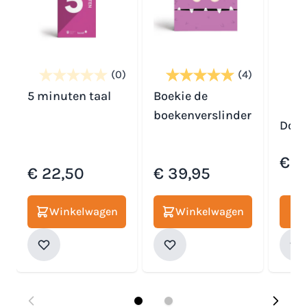
(0)
(4)
5 minuten taal
Boekie de
boekenverslinder
Dobb
Specia
€ 1
€ 22,50
€ 39,95
Winkelwagen
Winkelwagen