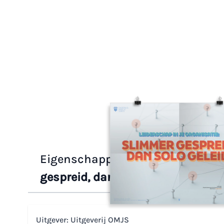
Eigenschappen /
Prikkelende po
gespreid, dan solo geleid
Uitgever: Uitgeverij OMJS