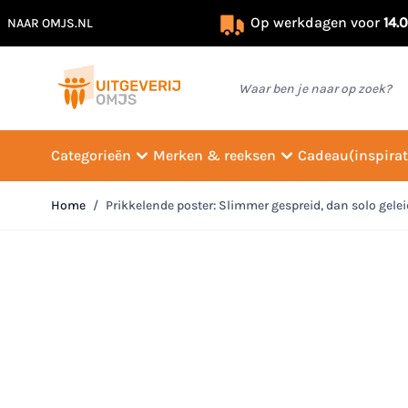
Op werkdagen voor
14.
NAAR OMJS.NL
Ga naar de inhoud
Waar ben je naar op zoek?
Categorieën
Merken & reeksen
Cadeau(inspirat
Home
/
Prikkelende poster: Slimmer gespreid, dan solo gelei