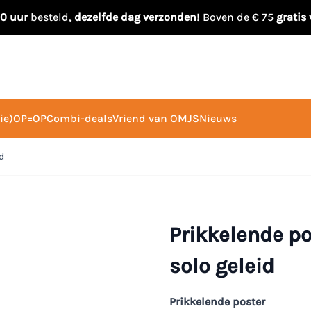
00 uur
besteld,
dezelfde dag verzonden
! Boven de € 75
gratis
ie)
OP=OP
Combi-deals
Vriend van OMJS
Nieuws
d
Prikkelende po
solo geleid
Prikkelende poster