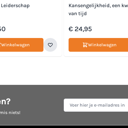
f Leiderschap
Kansengelijkheid, een kw
van tijd
50
€ 24,95
Winkelwagen
Winkelwagen
en?
E-mail adres
 mis niets!