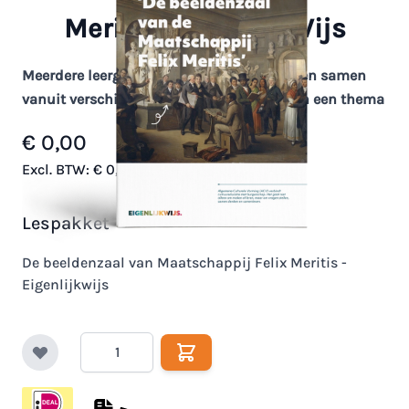
Meritis - EigenlijkWijs
Meerdere leergebieden en domeinen komen samen
vanuit verschillende perspectieven binnen een thema
€ 0,00
Op voorraad
Excl. BTW:
€ 0,00
Lespakket
De beeldenzaal van Maatschappij Felix Meritis -
Eigenlijkwijs
Aantal