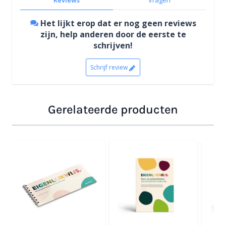
Het lijkt erop dat er nog geen reviews
zijn, help anderen door de eerste te
schrijven!
Schrijf review
Gerelateerde producten
Navigeren door de elementen van de carrousel is mogelijk
Druk om carrousel over te slaan
Druk op om naar carrouselnavigatie te gaan