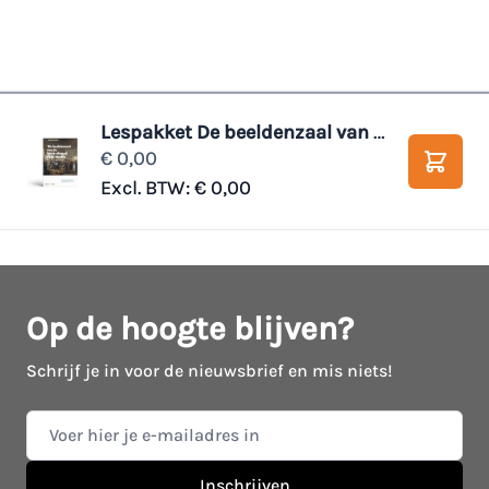
Lespakket De beeldenzaal van Maatschappij Felix Meritis - EigenlijkWijs
€ 0,00
Winke
Excl. BTW:
€ 0,00
Op de hoogte blijven?
Schrijf je in voor de nieuwsbrief en mis niets!
E-mail adres
Inschrijven