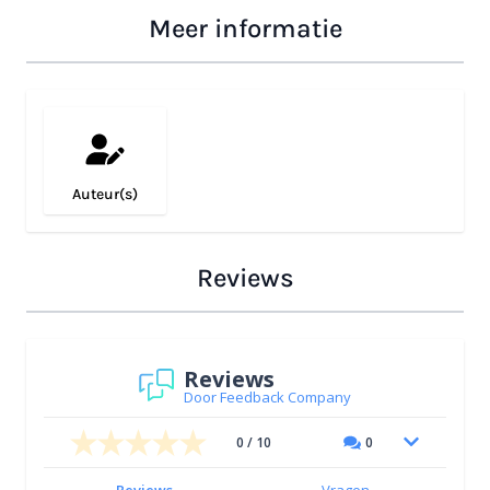
Meer informatie
{{widget type="Hyva\Widgets\Block\Widgets\Conte
Auteur(s)
Reviews
Reviews
Door Feedback Company
0 / 10
0
Reviews
Vragen