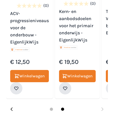
(0)
(0)
Kern- en
The
ACV-
aanbodsdoelen
Wat
progressieniveaus
voor het primair
ben 
voor de
onderwijs -
Eig
onderbouw -
EigenlijkWijs
EigenlijkWijs
€ 12,50
€ 19,50
€ 
Winkelwagen
Winkelwagen