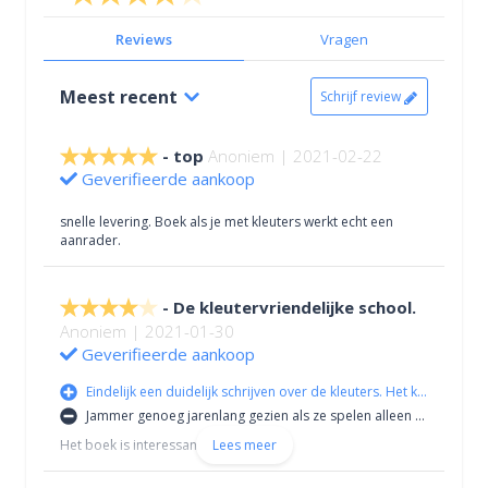
Reviews
Vragen
Meest recent
Schrijf review
top
Anoniem | 2021-02-22
Geverifieerde aankoop
snelle levering. Boek als je met kleuters werkt echt een
aanrader.
De kleutervriendelijke school.
Anoniem | 2021-01-30
Geverifieerde aankoop
Eindelijk een duidelijk schrijven over de kleuters. Het kleuteronderwijs is zeer belangrijk.
Jammer genoeg jarenlang gezien als ze spelen alleen maar.
Het boek is interessant.
Lees meer