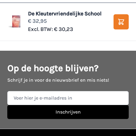
De Kleutervriendelijke School
€ 32,95
Winke
Excl. BTW:
€ 30,23
Op de hoogte blijven?
Schrijf je in voor de nieuwsbrief en mis niets!
E-mail adres
Inschrijven