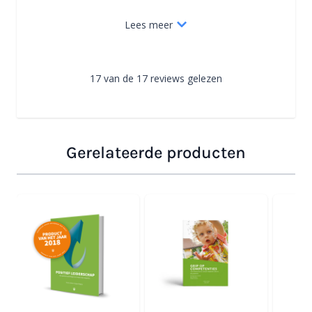
Lees meer
17 van de 17 reviews gelezen
Gerelateerde producten
Navigeren door de elementen van de carrousel is mogelijk
Druk om carrousel over te slaan
Druk op om naar carrouselnavigatie te gaan