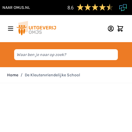
8.6
NAAR OMJS.NL
Ga naar de inhoud
Waar ben je naar op zoek?
Home
/
De Kleutervriendelijke School