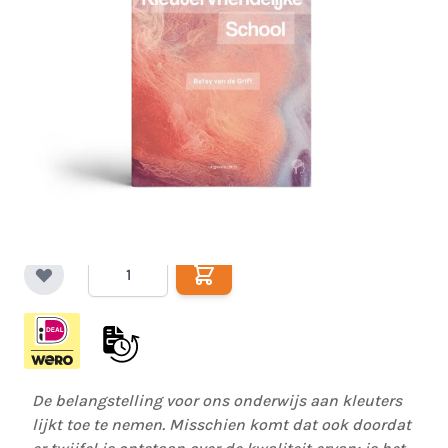
De Kleutervriendelijke
School
Voor alle betrokkenen bij ons onderwijs aan kleuters
€ 32,95
Op voorraad
Excl. BTW:
€ 30,23
Aantal
De belangstelling voor ons onderwijs aan kleuters
lijkt toe te nemen. Misschien komt dat ook doordat