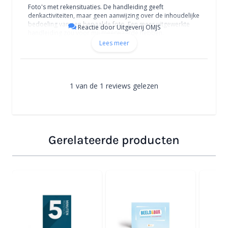
Foto's met rekensituaties. De handleiding geeft
denkactiviteiten, maar geen aanwijzing over de inhoudelijke
bedoeling van een bepaalde foto. Een meer uitgewerkte
Reactie door Uitgeverij OMJS
handleiding zou voor mij meerwaarde hebben.
Lees meer
1 van de 1 reviews gelezen
Gerelateerde producten
Navigeren door de elementen van de carrousel is mogelijk
Druk om carrousel over te slaan
Druk op om naar carrouselnavigatie te gaan