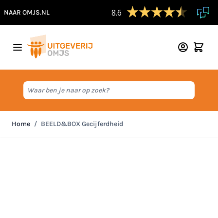
8.6
NAAR OMJS.NL
Ga naar de inhoud
Waar ben je naar op zoek?
Home
/
BEELD&BOX Gecijferdheid