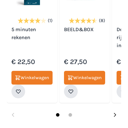
(1)
(8)
5 minuten
BEELD&BOX
De k
rekenen
rijk
in e
€ 22,50
€ 27,50
€ 2
Winkelwagen
Winkelwagen