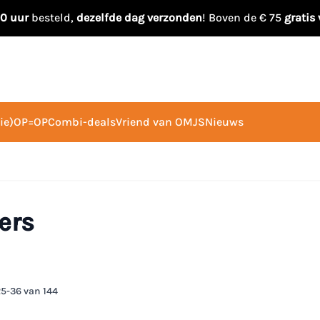
00 uur
besteld,
dezelfde dag verzonden
! Boven de € 75
gratis
ie)
OP=OP
Combi-deals
Vriend van OMJS
Nieuws
ers
25
-
36
van
144