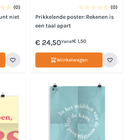
(0)
(0)
unt niet
Prikkelende poster: Rekenen is
een taal apart
€ 24,50
€ 1,50
Vanaf
Winkelwagen