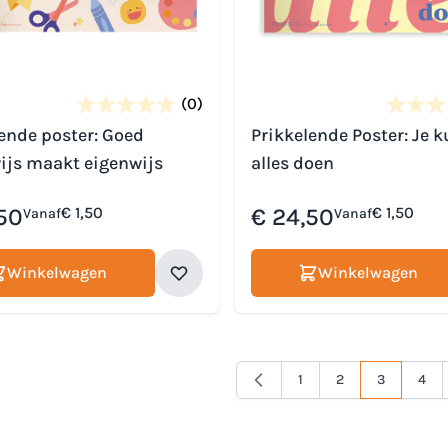
(0)
ende poster: Goed
Prikkelende Poster: Je k
ijs maakt eigenwijs
alles doen
50
€ 1,50
€ 24,50
€ 1,50
Vanaf
Vanaf
Winkelwagen
Winkelwagen
1
2
3
4
Pagina
Pagina
Je lees mo
Pagi