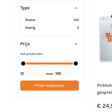
Type
products available
Poster
143
products available
Overig
3
Prijs
144 producten
naar
Prikke
Filter toepassen
gesprei
€ 24,