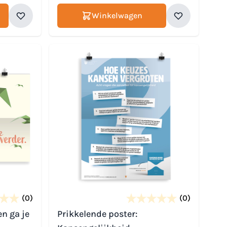
Winkelwagen
(0)
(0)
en ga je
Prikkelende poster: