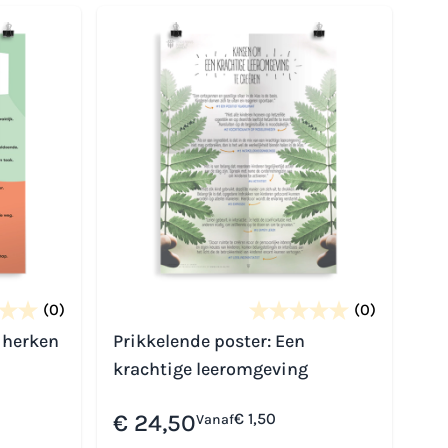
(0)
(0)
 herken
Prikkelende poster: Een
krachtige leeromgeving
€ 24,50
€ 1,50
Vanaf