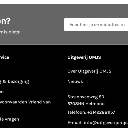
en?
E-mail adres
 mis niets!
vice
Uitgeverij OMJS
Over Uitgeverij OMJS
g & bezorging
Nieuws
en
Steenovenweg 50
voorwaarden Vriend van
5708HN Helmond
Telefoon:
+31492881157
de vragen
E-mail:
info@uitgeverijomjs