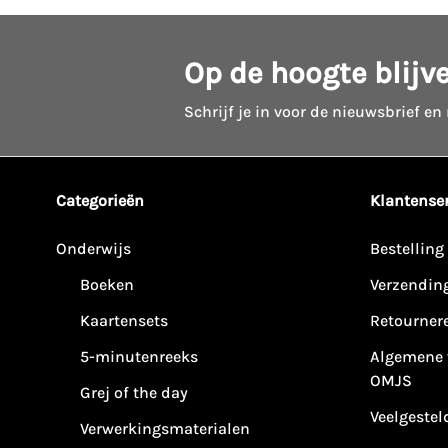
Op de hoogte blijv
Schrijf je in voor de nieuwsbrief en
Categorieën
Klantenser
Onderwijs
Bestelling
Boeken
Verzendin
Kaartensets
Retourner
5-minutenreeks
Algemene 
OMJS
Grej of the day
Veelgestel
Verwerkingsmaterialen