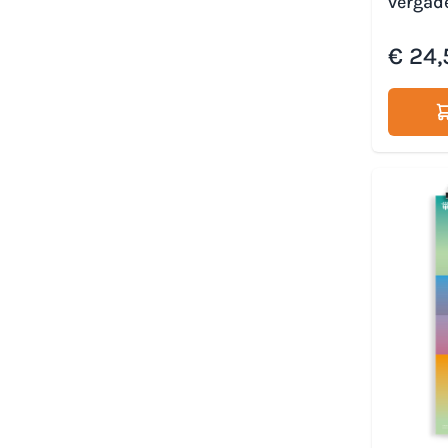
vergad
€ 24,