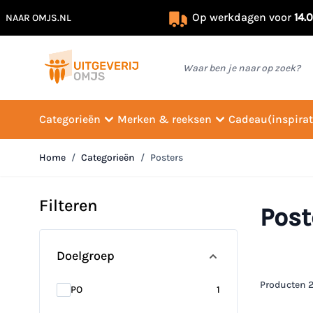
Op werkdagen voor
14.
NAAR OMJS.NL
Ga naar de inhoud
Waar ben je naar op zoek?
Categorieën
Merken & reeksen
Cadeau(inspirat
Home
/
Categorieën
/
Posters
Filteren
Post
Doorgaan naar productlijst
Doelgroep
Producten
products available
PO
1