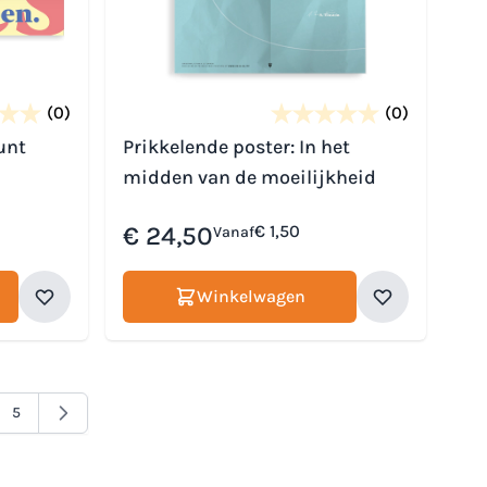
(0)
(0)
unt
Prikkelende poster: In het
midden van de moeilijkheid
€ 24,50
€ 1,50
Vanaf
Winkelwagen
5
menteel pagina
na
Pagina