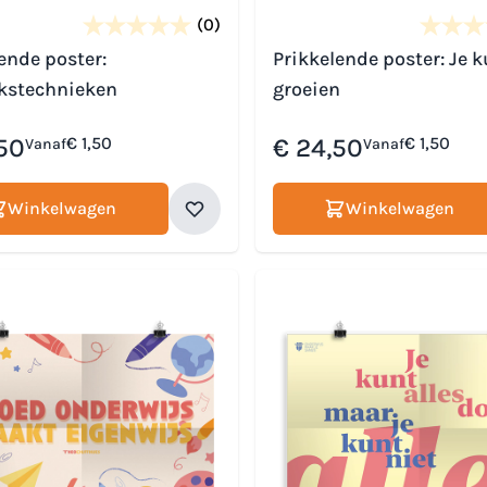
(0)
ende poster:
Prikkelende poster: Je k
kstechnieken
groeien
50
€ 1,50
€ 24,50
€ 1,50
Vanaf
Vanaf
Winkelwagen
Winkelwagen