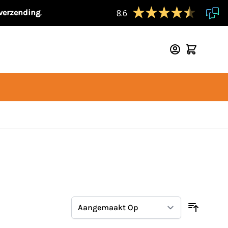
 verzending
.
8.6