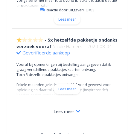
Vorige serie met meer foto’s vond ik leuker. Ik dacht dat die
er ook tussen zaten.
Reactie door Uitgeverij OMJS
Lees meer
5x hetzelfde pakketje ondanks
verzoek vooraf
Nicole Hamers | 2020-08-04
Geverifieerde aankoop
Vooraf bij opmerkingen bij bestelling aangegeven dat ik
graag verschillende pakketjes kaarten ontvang.
Toch 5 dezelfde pakketjes ontvangen.
Enkele maanden geleden nog in Helmond geweest voor
Lees meer
opleiding en daar tal van verschillende (inspirerende!)
kaarten gezien, vandaar de vraag.
Kan dit nog georganiseerd worden aub?
Lees meer