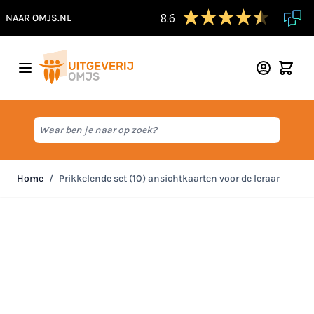
8.6
NAAR OMJS.NL
Ga naar de inhoud
Waar ben je naar op zoek?
Home
/
Prikkelende set (10) ansichtkaarten voor de leraar