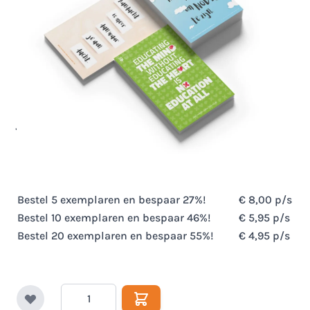
Prikkelende set (10)
ansichtkaarten voor de
leraar
10 verschillende prikkelende ansichtkaarten voor jou,
je collega of team!
€ 10,95
Op voorraad
Excl. BTW:
€ 9,05
Bestel 5 exemplaren en bespaar
27
%!
€ 8,00
p/s
Bestel 10 exemplaren en bespaar
46
%!
€ 5,95
p/s
Bestel 20 exemplaren en bespaar
55
%!
€ 4,95
p/s
Aantal