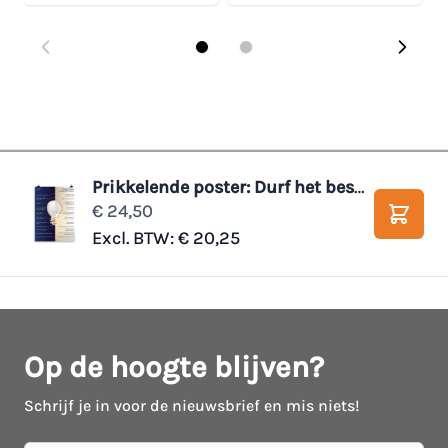
Prikkelende poster: Durf het beste uit jezelf te halen!
€ 24,50
Winke
Excl. BTW:
€ 20,25
Op de hoogte blijven?
Schrijf je in voor de nieuwsbrief en mis niets!