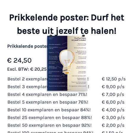
Prikkelende poster: Durf het
beste uit jezelf te halen!
Prikkelende poster
€ 24,50
Op voorraad
Excl. BTW:
€ 20,25
Bestel 2 exemplaren en bespaar
49
%!
€ 12,50
p/s
Bestel 3 exemplaren en bespaar
63
%!
€ 9,00
p/s
Bestel 4 exemplaren en bespaar
71
%!
€ 7,00
p/s
Bestel 5 exemplaren en bespaar
76
%!
€ 6,00
p/s
Bestel 10 exemplaren en bespaar
84
%!
€ 4,00
p/s
Bestel 25 exemplaren en bespaar
88
%!
€ 3,00
p/s
Bestel 50 exemplaren en bespaar
92
%!
€ 2,00
p/s
Bestel 100 exemplaren en bespaar
94
%!
€ 1,50
p/s