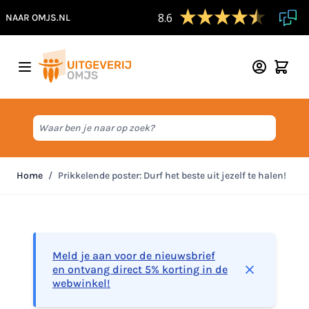
8.6
NAAR OMJS.NL
Ga naar de inhoud
Waar ben je naar op zoek?
Home
/
Prikkelende poster: Durf het beste uit jezelf te halen!
Meld je aan voor de nieuwsbrief
en ontvang direct 5% korting in de
webwinkel!