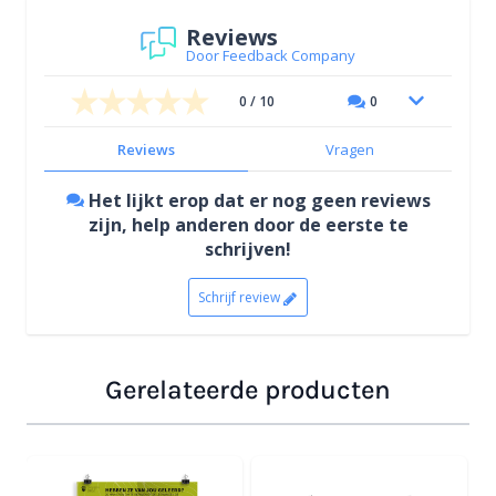
Reviews
Door Feedback Company
0 / 10
0
Reviews
Vragen
Het lijkt erop dat er nog geen reviews
zijn, help anderen door de eerste te
schrijven!
Schrijf review
Gerelateerde producten
Navigeren door de elementen van de carrousel is mogelijk
Druk om carrousel over te slaan
Druk op om naar carrouselnavigatie te gaan