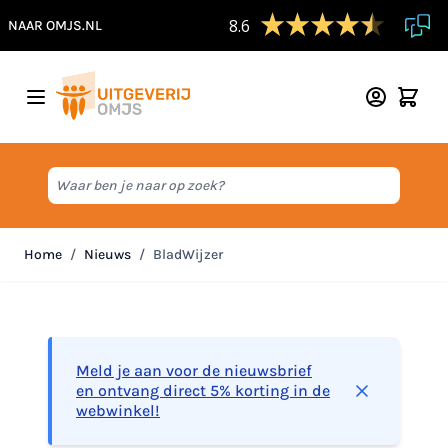
8.6
NAAR OMJS.NL
Ga naar de inhoud
Waar ben je naar op zoek?
Home
/
Nieuws
/
BladWijzer
Meld je aan voor de nieuwsbrief
en ontvang direct 5% korting in de
webwinkel!